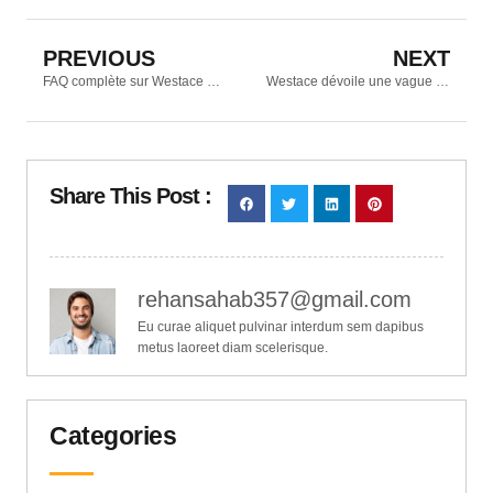
PREVIOUS
NEXT
FAQ complète sur Westace Casino : réponses à vos questions les plus fréquentes
Westace dévoile une vague d’innovations : nouveaux jeux, promotions renforcées et expérience mobile optimisée pour les joueurs français
Share This Post :
rehansahab357@gmail.com
Eu curae aliquet pulvinar interdum sem dapibus
metus laoreet diam scelerisque.
Categories