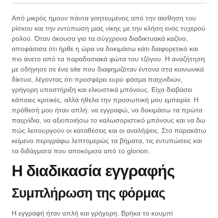
Από μικρός ήμουν πάντα γοητευμένος από την αίσθηση του
ρίσκου και την εντύπωση μιας νίκης με την κλήση ενός τυχερού
ρολού. Όταν άκουσα για τα σύγχρονα διαδικτυακά καζίνο,
αποφάσισα ότι ήρθε η ώρα να δοκιμάσω κάτι διαφορετικό και
πιο άνετο από τα παραδοσιακά φώτα του τζόγου. Η αναζήτηση
με οδήγησε σε ένα site που διαφημιζόταν έντονα στα κοινωνικά
δίκτυα, λέγοντας ότι προσφέρει ευρύ φάσμα παιχνιδιών,
γρήγορη υποστήριξη και ελκυστικά μπόνους. Είχα διαβάσει
κάποιες κριτικές, αλλά ήθελα την προσωπική μου εμπειρία. Η
πρόθεσή μου ήταν απλή: να εγγραφώ, να δοκιμάσω τα πρώτα
παιχνίδια, να αξιοποιήσω το καλωσοριστικό μπόνους και να δω
πώς λειτουργούν οι καταθέσεις και οι αναλήψεις. Στο παρακάτω
κείμενο περιγράφω λεπτομερώς τα βήματα, τις εντυπώσεις και
τα διδάγματα που αποκόμισα από το glorion.
Η διαδικασία εγγραφής
Συμπλήρωση της φόρμας
Η εγγραφή ήταν απλή και γρήγορη. Βρήκα το κουμπί