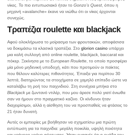
νίκες. Το πιο εντυπωσιακό ήταν το
Gonzo’s Quest
, όπου η
μηχανή «avalanche» έκανε να νιώθω ότι οι νίκες έρχονται
συνεχώς.
Τραπέζια roulette και blackjack
Αφού ολοκλήρωσα το μοίρασμα των φρουτακιών, αποφάσισα
να δοκιμάσω τα κλασικά τραπέζια. Στο
glorion casino
υπάρχει
μια καλή συλλογή από online roulette, blackjack, baccarat και
πόκερ. Ξεκίνησα με το
European Roulette
, το οποίο προσφέρει
μία μόνο μηδενική υποδοχή, κάτι που προτιμούν οι παίκτες
που θέλουν καλύτερες πιθανότητες. Έπαιξα για περίπου 30
λεπτά, διατηρώντας τα στοιχήματα σε χαμηλό επίπεδο ώστε να
καταλάβω τη ροή του παιχνιδιού. Στη συνέχεια μπήκα στο
Blackjack
με ζωντανό ντιλέρ, που μου άρεσε πολύ γιατί ένιωθα
σαν να ήμουν στο πραγματικό καζίνο. Οι κίνδυνοι ήταν
διαχειρίσιμοι, αλλά η αίσθηση του να προσπαθείς να φτάσεις το
21 ήταν δυνατή.
Αυτές οι εμπειρίες με βοήθησαν να σχηματίσω μια πρώτη
εντύπωση για τα παιχνίδια: μεγάλη ποικιλία, υψηλή ποιότητα
και γρήγορο χρόνο φόρτωσης. Ήταν εμφανές ότι η ομάδα του