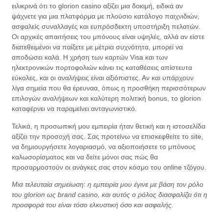
ειλικρινά ότι το glorion casino αξίζει μια δοκιμή, ειδικά αν
ψάχνετε για μια πλατφόρμα με πλούσιο κατάλογο παιχνιδιών,
ασφαλείς συναλλαγές και ευπρόσδεκτη υποστήριξη πελατών.
Οι αρχικές απαιτήσεις του μπόνους είναι υψηλές, αλλά αν είστε
διατεθειμένοι να παίξετε με μέτρια συχνότητα, μπορεί να
αποδώσει καλά. Η χρήση των καρτών Visa και των
ηλεκτρονικών πορτοφολιών κάνει τις καταθέσεις απίστευτα
εύκολες, και οι αναλήψεις είναι αξιόπιστες. Αν και υπάρχουν
λίγα σημεία που θα έρευναα, όπως η προσθήκη περισσότερων
επιλογών αναλήψεων και καλύτερη πολιτική bonus, το glorion
καταφέρνει να παραμείνει ανταγωνιστικό.
Τελικά, η προσωπική μου εμπειρία ήταν θετική και η ιστοσελίδα
αξίζει την προσοχή σας. Σας προτείνω να επισκεφθείτε το site,
να δημιουργήσετε λογαριασμό, να αξιοποιήσετε το μπόνους
καλωσορίσματος και να δείτε μόνοι σας πώς θα
προσαρμοστούν οι ανάγκες σας στον κόσμο του online τζόγου.
Μια τελευταία σημείωση: η εμπειρία μου έγινε με βάση τον ρόλο
του
glorion
ως
brand casino
, και αυτός ο ρόλος διασφαλίζει ότι η
προσφορά του είναι τόσο ελκυστική όσο και ασφαλής.