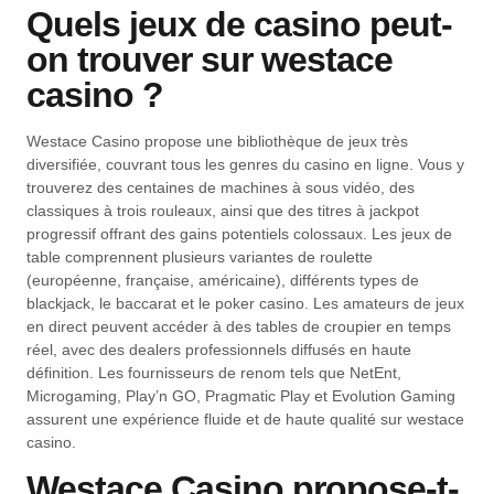
Quels jeux de casino peut-
on trouver sur westace
casino ?
Westace Casino propose une bibliothèque de jeux très
diversifiée, couvrant tous les genres du casino en ligne. Vous y
trouverez des centaines de machines à sous vidéo, des
classiques à trois rouleaux, ainsi que des titres à jackpot
progressif offrant des gains potentiels colossaux. Les jeux de
table comprennent plusieurs variantes de roulette
(européenne, française, américaine), différents types de
blackjack, le baccarat et le poker casino. Les amateurs de jeux
en direct peuvent accéder à des tables de croupier en temps
réel, avec des dealers professionnels diffusés en haute
définition. Les fournisseurs de renom tels que NetEnt,
Microgaming, Play’n GO, Pragmatic Play et Evolution Gaming
assurent une expérience fluide et de haute qualité sur westace
casino.
Westace Casino propose-t-