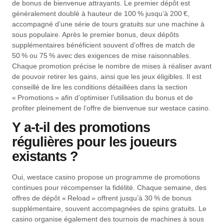
de bonus de bienvenue attrayants. Le premier dépôt est
généralement doublé à hauteur de 100 % jusqu’à 200 €,
accompagné d’une série de tours gratuits sur une machine à
sous populaire. Après le premier bonus, deux dépôts
supplémentaires bénéficient souvent d’offres de match de
50 % ou 75 % avec des exigences de mise raisonnables.
Chaque promotion précise le nombre de mises à réaliser avant
de pouvoir retirer les gains, ainsi que les jeux éligibles. Il est
conseillé de lire les conditions détaillées dans la section
« Promotions » afin d’optimiser l’utilisation du bonus et de
profiter pleinement de l’offre de bienvenue sur westace casino.
Y a-t-il des promotions
régulières pour les joueurs
existants ?
Oui, westace casino propose un programme de promotions
continues pour récompenser la fidélité. Chaque semaine, des
offres de dépôt « Reload » offrent jusqu’à 30 % de bonus
supplémentaire, souvent accompagnées de spins gratuits. Le
casino organise également des tournois de machines à sous