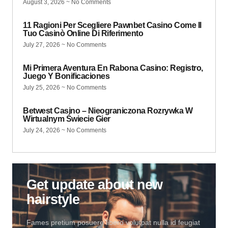
August 3, 2026
No Comments
11 Ragioni Per Scegliere Pawnbet Casino Come Il
Tuo Casinò Online Di Riferimento
July 27, 2026
No Comments
Mi Primera Aventura En Rabona Casino: Registro,
Juego Y Bonificaciones
July 25, 2026
No Comments
Betwest Casino – Nieograniczona Rozrywka W
Wirtualnym Świecie Gier
July 24, 2026
No Comments
Get update about new
hairstyle
Fames pretium posuere libero volutpat nulla id feugiat