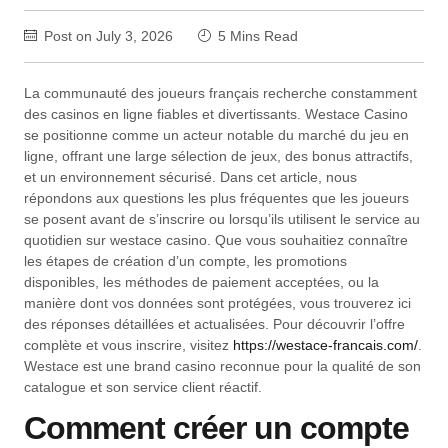
Post on
July 3, 2026
5 Mins Read
La communauté des joueurs français recherche constamment
des casinos en ligne fiables et divertissants. Westace Casino
se positionne comme un acteur notable du marché du jeu en
ligne, offrant une large sélection de jeux, des bonus attractifs,
et un environnement sécurisé. Dans cet article, nous
répondons aux questions les plus fréquentes que les joueurs
se posent avant de s’inscrire ou lorsqu’ils utilisent le service au
quotidien sur westace casino. Que vous souhaitiez connaître
les étapes de création d’un compte, les promotions
disponibles, les méthodes de paiement acceptées, ou la
manière dont vos données sont protégées, vous trouverez ici
des réponses détaillées et actualisées. Pour découvrir l’offre
complète et vous inscrire, visitez
https://westace-francais.com/
.
Westace est une brand casino reconnue pour la qualité de son
catalogue et son service client réactif.
Comment créer un compte