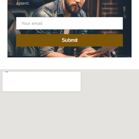
aptent.
Submit