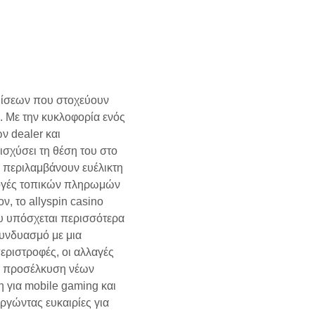
θμίσεων που στοχεύουν
. Με την κυκλοφορία ενός
ν dealer και
ισχύσει τη θέση του στο
ά περιλαμβάνουν ευέλικτη
λογές τοπικών πληρωμών
, το allyspin casino
υ υπόσχεται περισσότερα
συνδυασμό με μια
ριστροφές, οι αλλαγές
ν προσέλκυση νέων
η για mobile gaming και
ργώντας ευκαιρίες για