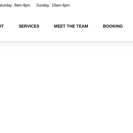
aturday: 9am-4pm
Sunday: 10am-4pm
UT
SERVICES
MEET THE TEAM
BOOKING