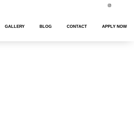
GALLERY
BLOG
CONTACT
APPLY NOW