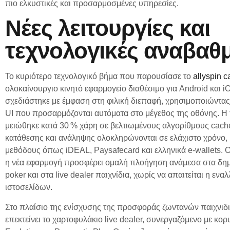
πιο ελκυστικές και προσαρμοσμένες υπηρεσίες.
Νέες λειτουργίες και
τεχνολογικές αναβαθμ
Το κυριότερο τεχνολογικό βήμα που παρουσίασε το
allyspin c
ολοκαίνουργιο κινητό εφαρμογείο διαθέσιμο για Android και 
σχεδιάστηκε με έμφαση στη φιλική διεπαφή, χρησιμοποιώντα
UI που προσαρμόζονται αυτόματα στο μέγεθος της οθόνης. Η
μειώθηκε κατά 30 % χάρη σε βελτιωμένους αλγορίθμους cache
κατάθεσης και ανάληψης ολοκληρώνονται σε ελάχιστο χρόνο,
μεθόδους όπως iDEAL, Paysafecard και ελληνικά e‑wallets. Ο
η νέα εφαρμογή προσφέρει ομαλή πλοήγηση ανάμεσα στα δημο
poker και στα live dealer παιχνίδια, χωρίς να απαιτείται η εν
ιστοσελίδων.
Στο πλαίσιο της ενίσχυσης της προσφοράς ζωντανών παιχνιδιώ
επεκτείνει το χαρτοφυλάκιο live dealer, συνεργαζόμενο με 