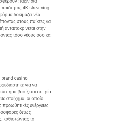
οσφέρουν παιχνίδια
ς ποιότητας 4K streaming
φόρμα δοκιμάζει νέα
ρέποντας στους παίκτες να
ή ανταποκρίνεται στην
οντας τόσο νέους όσο και
ς brand casino,
χεδιάστηκε για να
σύστημα βασίζεται σε τρία
θε στοίχημα, οι οποίοι
ς προωθητικές ενέργειες.
 προσφορές όπως
, καθιστώντας το