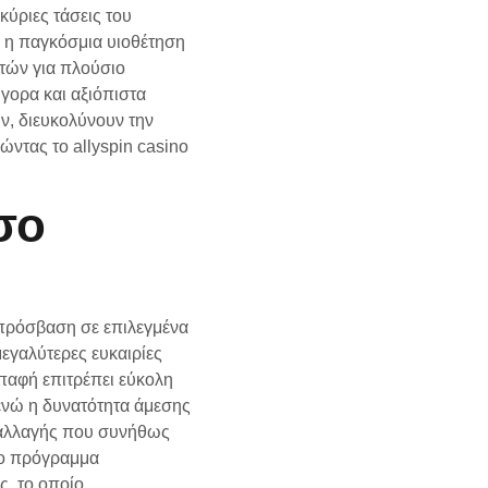
κύριες τάσεις του
, η παγκόσμια υιοθέτηση
τών για πλούσιο
ήγορα και αξιόπιστα
, διευκολύνουν την
ντας το allyspin casino
έσο
η πρόσβαση σε επιλεγμένα
μεγαλύτερες ευκαιρίες
αφή επιτρέπει εύκολη
ενώ η δυνατότητα άμεσης
ναλλαγής που συνήθως
νο πρόγραμμα
ς, το οποίο