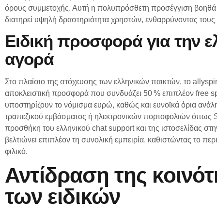
όρους συμμετοχής. Αυτή η πολυπρόσθετη προσέγγιση βοηθά τ
διατηρεί υψηλή δραστηριότητα χρηστών, ενθαρρύνοντας τους
Ειδική προσφορά για την ε
αγορά
Στο πλαίσιο της στόχευσης των ελληνικών παικτών, το allyspi
αποκλειστική προσφορά που συνδυάζει 50 % επιπλέον free spi
υποστηρίζουν το νόμισμα ευρώ, καθώς και ευνοϊκά όρια ανάλ
τραπεζικού εμβάσματος ή ηλεκτρονικών πορτοφολιών όπως Skri
προσθήκη του ελληνικού chat support και της ιστοσελίδας στ
βελτιώνει επιπλέον τη συνολική εμπειρία, καθιστώντας το περ
φιλικό.
Αντίδραση της κοινότ
των ειδικών