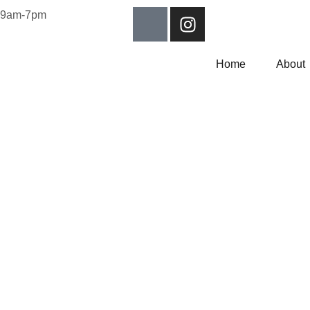
y:9am-7pm
Home
About