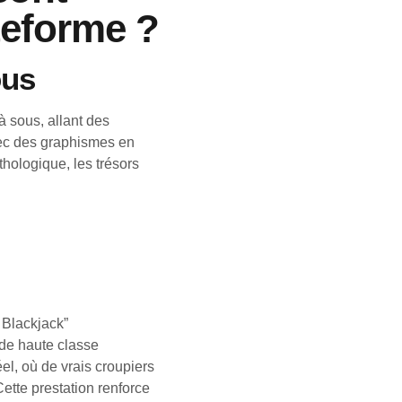
teforme ?
ous
 sous, allant des
vec des graphismes en
thologique, les trésors
 Blackjack”
 de haute classe
l, où de vrais croupiers
Cette prestation renforce