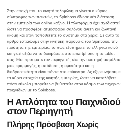
Στην εποχή που το κινητό τηλεφώνημα γίνεται ο κύριος
σύντροφος των παικτών, το Spinboss έδωσε νέα διάσταση
στην εμπειρία των online καζίνο. Η πλατφόρμα έχει σχεδιαστεί
ώστε να προσφέρει ατμόσφαιρα σαλόνου άνετη και ζωντανή,
ακόμη και όταν τοποθετείτε το σύστημα στα χέρια. Σε αυτό το
άρθρο εστιάζουμε στην κινητική παρουσία του Spinboss, την
ποιότητα της εμπειρίας, το πώς εξυπηρετεί το ελληνικό κοινό
και γιατί αξίζει να το δοκιμάσετε στο smartphone ή το tablet
σας. Είτε προτιμάτε τον περιηγητή, είτε την αυστηρή ασφάλεια
μιας εφαρμογής, η απόδοση, η αμεσότητα και η
διαδραστικότητα είναι πάντα στο επίκεντρο. Ας εξερευνήσουμε
τα κύρια στοιχεία της κινητής εμπειρίας, ώστε να καταλάβετε
πόσο εύκολα μπορείτε να βυθιστείτε στον κόσμο των τυχερών
παιχνιδιών με το Spinboss.
Η Απλότητα του Παιχνιδιού
στον Περιηγητή
Πλήρης Πρόσβαση Χωρίς