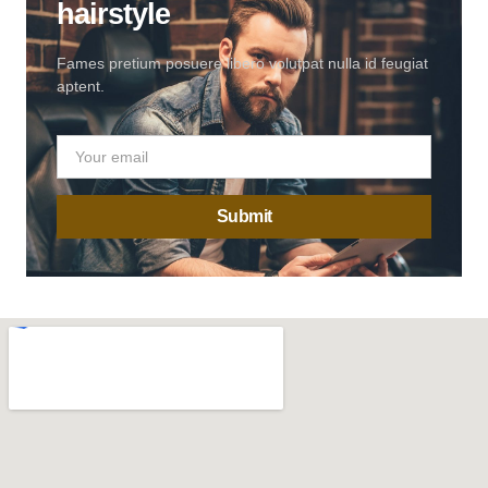
hairstyle
Fames pretium posuere libero volutpat nulla id feugiat
aptent.
Submit