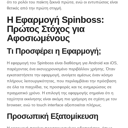
ότι το ρολόι του παίκτη ξεκινά πρώτα, ενώ οι εντυπώσεις είναι
θετικές από την πρώτη στιγμή.
Η Εφαρμογή Spinboss:
Πρώτος Στόχος για
Αφοσιωμένους
Τι Προσφέρει η Εφαρμογή;
Η εφαρμογή του Spinboss είναι διαθέσιμη για Android και iOS,
παρέχοντας ένα εκσυγχρονισμένο περιβάλλον χρήσης. Όταν
εγκαταστήσετε την εφαρμογή, ανοίγετε αμέσως έναν κόσμο
πλήρους λειτουργικότητας, που περιλαμβάνει την πρόσβαση
σε όλα τα παιχνίδια, τις προσφορές και τις ενημερώσεις σε
πραγματικό χρόνο. Η επιλογή της εφαρμογής σημαίνει ότι η
ταχύτητα εκκίνησης είναι ακόμη πιο γρήγορη σε σχέση με τον
browser, ενώ το touch interface αξιοποιείται πλήρως.
Προσωπική Εξατομίκευση
Η εφαρμογή παρέχει προσαρμοσμένες ειδοποιήσεις, όπως