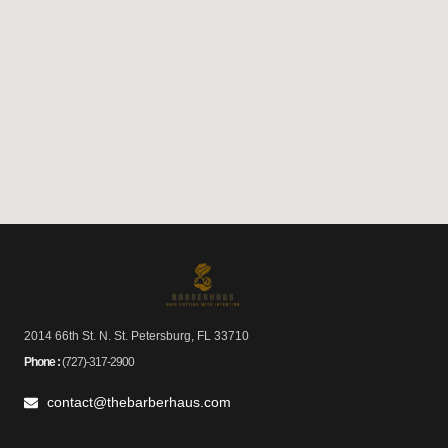
2014 66th St. N. St. Petersburg, FL 33710
Phone :
(727)-317-2900
contact@thebarberhaus.com